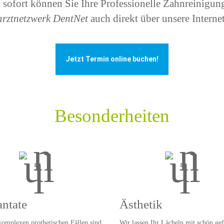
 sofort können Sie Ihre Professionelle Zahnreinigun
rztnetzwerk DentNet
auch direkt über unsere Interne
Jetzt Termin online buchen!
Besonderheiten
ntate
Ästhetik
komplexen prothetischen Fällen sind
Wir lassen Ihr Lächeln mit schön ge