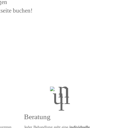
gen
tseite buchen!
Beratung
formten
Jeder Behandlung geht eine
individuelle