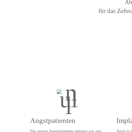
Ab
für das
Zahna
Angstpatienten
Impla
Für unsere Angstpatienten nehmen wir uns
Auch in 