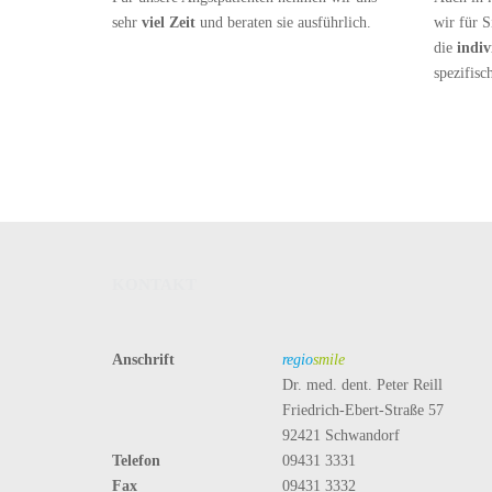
sehr
viel Zeit
und beraten sie ausführlich.
wir für 
die
indiv
spezifisc
KONTAKT
Anschrift
regio
smile
Dr. med. dent. Peter Reill
Friedrich-Ebert-Straße 57
92421 Schwandorf
Telefon
09431 3331
Fax
09431 3332