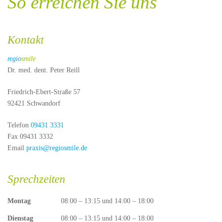
So erreichen Sie uns
Google
Maps immer
entsperren
Kontakt
regio
smile
Dr. med. dent. Peter Reill
Friedrich-Ebert-Straße 57
92421 Schwandorf
Telefon
09431 3331
Fax 09431 3332
Email
praxis@regiosmile.de
Sprechzeiten
Montag
08:00 – 13:15 und 14:00 – 18:00
Dienstag
08:00 – 13:15 und 14:00 – 18:00