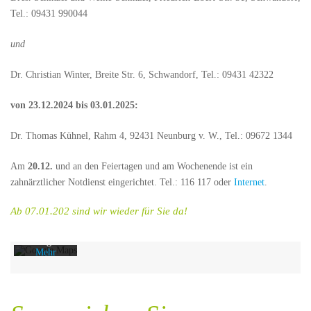
Tel.: 09431 990044
und
Dr. Christian Winter, Breite Str. 6, Schwandorf, Tel.: 09431 42322
von 23.12.2024 bis 03.01.2025:
Dr. Thomas Kühnel, Rahm 4, 92431 Neunburg v. W., Tel.: 09672 1344
Mit dem
Laden der
Am
20.12.
und an den Feiertagen und am Wochenende ist ein
Karte
zahnärztlicher Notdienst eingerichtet. Tel.: 116 117 oder
Internet
.
akzeptiere
n Sie die
Datenschut
Ab 07.01.202 sind wir wieder für Sie da!
zerklärung
von
Google.
Mehr
erfahren
Karte
laden